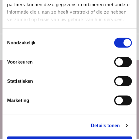
partners kunnen deze gegevens combineren met andere
informatie die u aan ze heeft verstrekt of die ze hebben
verzameld op basis van uw gebruik van hun services.
Toestemmingsselectie
Noodzakelijk
+31407859074
Voorkeuren
Viola's Patisserie B.V.
Statistieken
Klein Tongelreplein 9

5613KK Eindhoven
Marketing
U kunt bij ons gratis parkeren! (Parkeergarage
Haagdijk)
Details tonen
KVK:
90559576