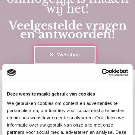
wij het!
Veelgestelde vragen
en antwoorden!
Webshop
Hebben jullie een nieuwsbrief waar ik mij op
kan abonneren?
Deze website maakt gebruik van cookies
Jazeker! Vul hieronder jou emailadres in en
We gebruiken cookies om content en advertenties te
ontvang kortingen en nieuwtjes direct in je inbox!
personaliseren, om functies voor social media te bieden
Email*
en om ons websiteverkeer te analyseren. Ook delen we
informatie over uw gebruik van onze site met onze
partners voor social media, adverteren en analyse. Deze