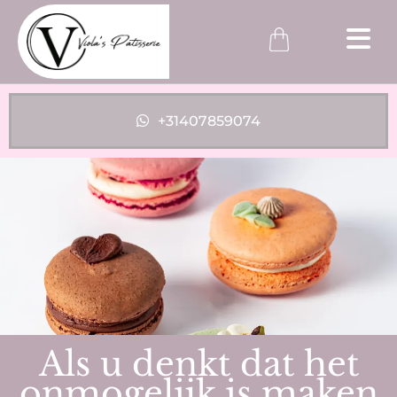
+31407859074
Als u denkt dat het
onmogelijk is maken