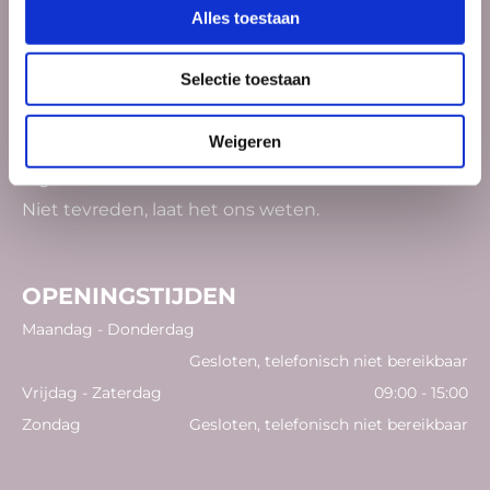
Alles toestaan
CONTACTGEGEVENS
Selectie toestaan
06-30271950
alleen whats app

info@violaspatisserie.nl

Weigeren
Privacyverklaring
Algemene voorwaarden
Niet tevreden,
laat
het ons weten.
OPENINGSTIJDEN
Maandag - Donderdag
Gesloten, telefonisch niet bereikbaar
Vrijdag - Zaterdag
09:00 - 15:00
Zondag
Gesloten, telefonisch niet bereikbaar