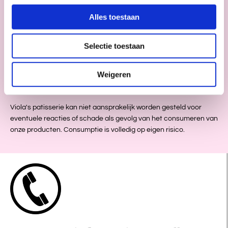
Hoewel wij met de grootste zorg en volgens strikte hygieneregels
Alles toestaan
werken, kunnen wij kruisbesmetting niet volledig uitsluiten. Het is
daarom mogelijk dat sporen van bovengenoemde allergenen
aanwezig zijn in onze producten.
Selectie toestaan
Wij adviseren klanten met een ernstige allergie om hier rekening
Weigeren
mee te houden.
Viola's patisserie kan niet aansprakelijk worden gesteld voor
eventuele reacties of schade als gevolg van het consumeren van
onze producten. Consumptie is volledig op eigen risico.