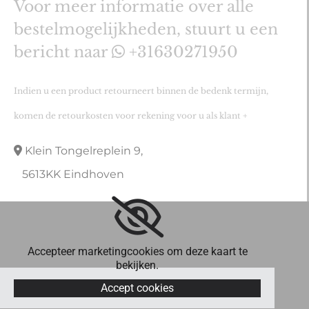
Voor meer informatie over alle
bestelmogelijkheden, stuurt u een
bericht naar
+31630271950

Indien u een product retourneert binnen de bedenk termijn,
komen de retourkosten voor rekening voor u als klant +
Klein Tongelreplein 9,

5613KK Eindhoven
Accepteer marketingcookies om deze kaart te
bekijken.
Accept cookies