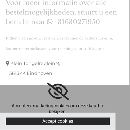
Voor meer informatie over alle
bestelmogelijkheden, stuurt u een
bericht naar
+31630271950

Indien u een product retourneert binnen de bedenk termijn,
komen de retourkosten voor rekening voor u als klant +
Klein Tongelreplein 9,

5613KK Eindhoven
Accepteer marketingcookies om deze kaart te
bekijken.
Accept cookies