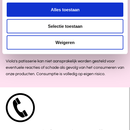
Hoewel wij met de grootste zorg en volgens strikte hygieneregels
Alles toestaan
werken, kunnen wij kruisbesmetting niet volledig uitsluiten. Het is
daarom mogelijk dat sporen van bovengenoemde allergenen
aanwezig zijn in onze producten.
Selectie toestaan
Wij adviseren klanten met een ernstige allergie om hier rekening
Weigeren
mee te houden.
Viola's patisserie kan niet aansprakelijk worden gesteld voor
eventuele reacties of schade als gevolg van het consumeren van
onze producten. Consumptie is volledig op eigen risico.